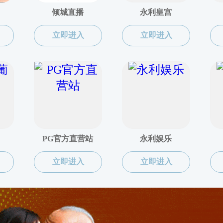
宋俭
职称：教授
职称：教授
研究方向：中国共产党与中
国政治发展研究；中国共产
党思想理论建设研究；中国
特色社会主义基本问题研究
EMAIL：
sj9176@126.com