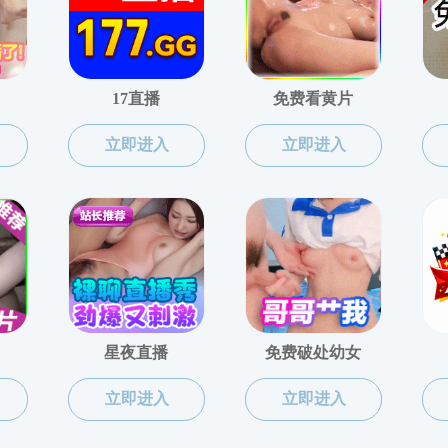
丁俊萍
教授，博士生导师
职称：教授
研究方向：中国共产党思想
理论研究、马克思主义党的
学说与党的建设研究
EMAIL：