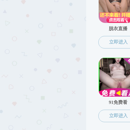
师资团队
Teachers Team
教授
马克思主义基本理论系
中共党史党建系
马克思主义中国化系
思想政治教育系