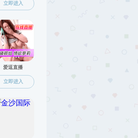
研究方向：中国共产党的建
设史研究、高校党建研究、
中国共产党思想理论研究 电
子邮箱：
lixy371@126.com
罗永宽
职称：教授
研究方向：党史党建、马克
思主义中国化
EMAIL：
w31313@126.com